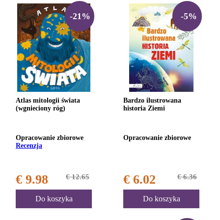
-21%
-5%
Atlas mitologii świata
Bardzo ilustrowana
(wgnieciony róg)
historia Ziemi
Opracowanie zbiorowe
Opracowanie zbiorowe
Recenzja
€ 9.98
€ 12.65
€ 6.02
€ 6.36
Do koszyka
Do koszyka