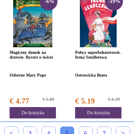
-6%
-19%
Magiczny domek na
Polscy superbohaterowie.
drzewie. Rycerz o świcie
Irena Sendlerowa
Osborne Mary Pope
Ostrowicka Beata
€ 4.77
€ 5.09
€ 5.19
€ 6.39
Do koszyka
Do koszyka
<
3
4
5
6
7
>