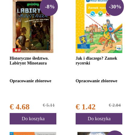
-8%
-30%
Historyczne śledztwo.
Jak i dlaczego? Zamek
Labirynt Minotaura
rycerski
Opracowanie zbiorowe
Opracowanie zbiorowe
€ 4.68
€ 5.11
€ 1.42
€ 2.04
Do koszyka
Do koszyka