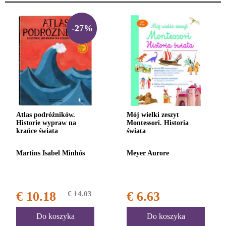
-27%
Atlas podróżników.
Mój wielki zeszyt
Historie wypraw na
Montessori. Historia
krańce świata
świata
Martins Isabel Minhós
Meyer Aurore
€ 10.18
€ 14.03
€ 6.63
Do koszyka
Do koszyka