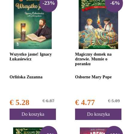
-23%
-6%
Wszystko jasne! Ignacy
Magiczny domek na
Łukasiewicz
drzewie. Mumie o
poranku
Orlińska Zuzanna
Osborne Mary Pope
€ 5.28
€ 6.87
€ 4.77
€ 5.09
Do koszyka
Do koszyka