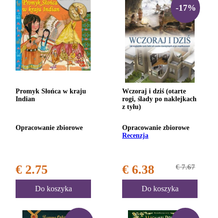
-17%
Promyk Słońca w kraju
Wczoraj i dziś (otarte
Indian
rogi, ślady po naklejkach
z tyłu)
Opracowanie zbiorowe
Opracowanie zbiorowe
Recenzja
€ 2.75
€ 6.38
€ 7.67
Do koszyka
Do koszyka