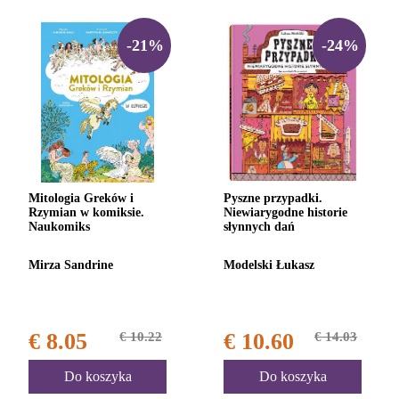
-21%
-24%
Mitologia Greków i
Pyszne przypadki.
Rzymian w komiksie.
Niewiarygodne historie
Naukomiks
słynnych dań
Mirza Sandrine
Modelski Łukasz
€ 8.05
€ 10.22
€ 10.60
€ 14.03
Do koszyka
Do koszyka