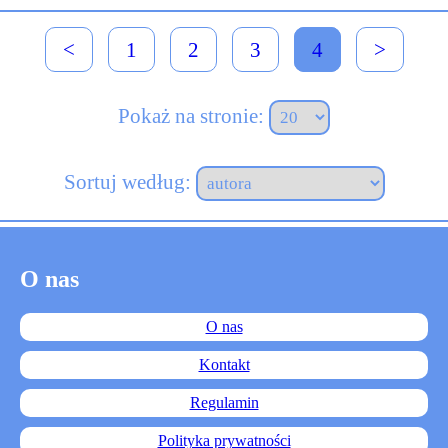
<
1
2
3
4
>
Pokaż na stronie:
Sortuj według:
O nas
O nas
Kontakt
Regulamin
Polityka prywatności