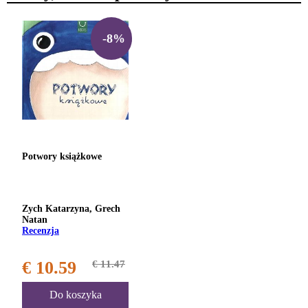
-8%
Potwory książkowe
Zych Katarzyna, Grech
Natan
Recenzja
€ 10.59
€ 11.47
Do koszyka