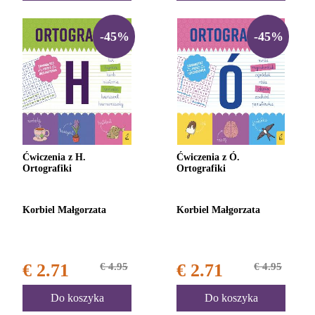
-45%
-45%
Ćwiczenia z H.
Ćwiczenia z Ó.
Ortografiki
Ortografiki
Korbiel Małgorzata
Korbiel Małgorzata
€ 2.71
€ 4.95
€ 2.71
€ 4.95
Do koszyka
Do koszyka