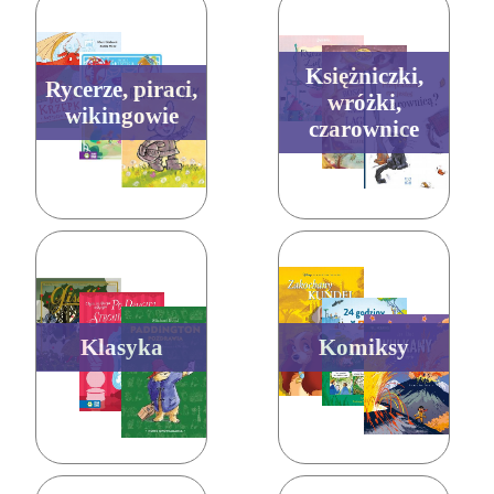
Księżniczki,
Rycerze, piraci,
wróżki,
wikingowie
czarownice
Klasyka
Komiksy