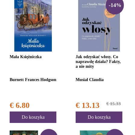
-14%
Mała Księżniczka
Jak odzyskać włosy. Co
naprawdę działa? Fakty,
a nie mity
Burnett Frances Hodgson
Musiał Claudia
€ 6.80
€ 13.13
€ 15.33
Do koszyka
Do koszyka