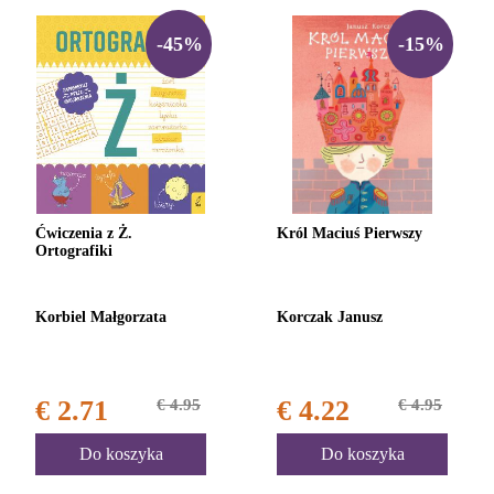
-45%
-15%
Ćwiczenia z Ż.
Król Maciuś Pierwszy
Ortografiki
Korbiel Małgorzata
Korczak Janusz
€ 2.71
€ 4.95
€ 4.22
€ 4.95
Do koszyka
Do koszyka