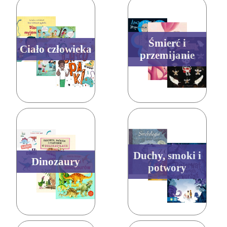
Śmierć i
Ciało człowieka
przemijanie
Duchy, smoki i
Dinozaury
potwory