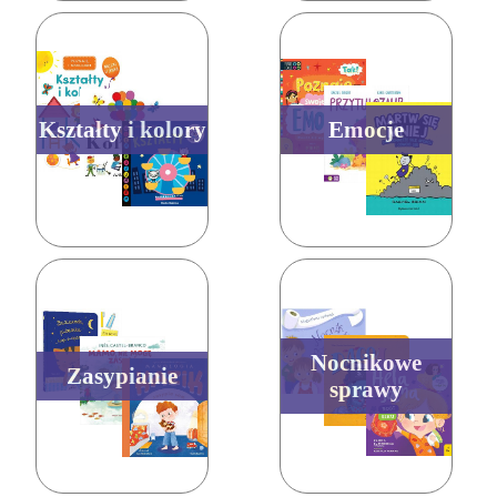
Kształty i kolory
Emocje
Nocnikowe
Zasypianie
sprawy