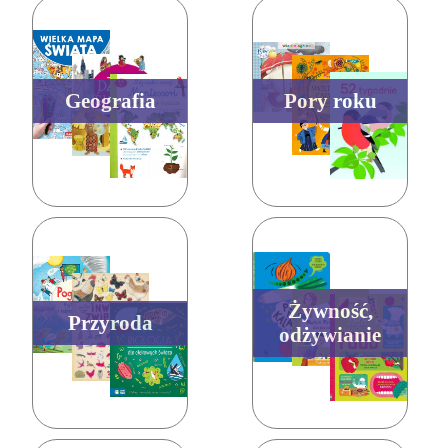
Geografia
Pory roku
Żywność,
Przyroda
odżywianie