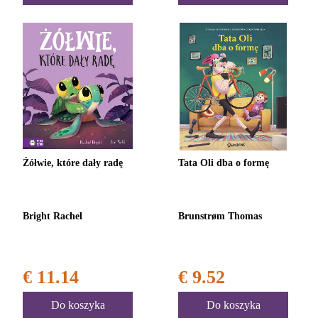
Żółwie, które dały radę
Tata Oli dba o formę
Bright Rachel
Brunstrøm Thomas
€ 11.14
€ 9.52
Do koszyka
Do koszyka