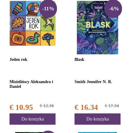
-11%
-6%
Jeden rok
Blask
Mizielińscy Aleksandra i
Smith Jennifer N. R.
Daniel
€ 10.95
€ 12.36
€ 16.34
€ 17.34
Do koszyka
Do koszyka