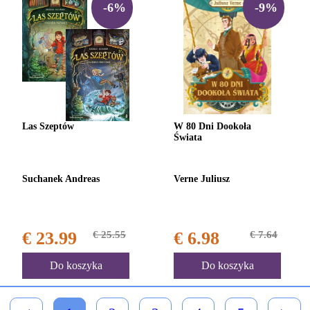
-6%
-9%
Las Szeptów
W 80 Dni Dookoła
Świata
Suchanek Andreas
Verne Juliusz
€ 23.99
€ 25.55
€ 6.98
€ 7.64
Do koszyka
Do koszyka