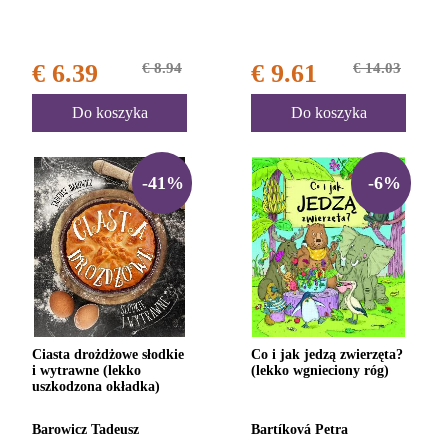
€ 6.39
€ 8.94
€ 9.61
€ 14.03
Do koszyka
Do koszyka
-41%
-6%
Ciasta drożdżowe słodkie
Co i jak jedzą zwierzęta?
i wytrawne (lekko
(lekko wgnieciony róg)
uszkodzona okładka)
Barowicz Tadeusz
Bartíková Petra