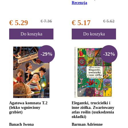
Recenzja
€ 5.29
€ 7.36
€ 5.17
€ 5.62
Do koszyka
Do koszyka
-29%
-32%
Agatowa komnata T.2
Elegantki, trucicielki i
(lekko wgnieciony
inne ziółka. Zwariowany
grzbiet)
atlas roślin (uszkodzenia
okładki)
Banach Iwona
Barman Adrienne