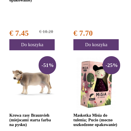
opakowanie)
€ 7.45
€ 10.20
€ 7.70
Do koszyka
Do koszyka
-51%
-25%
Krowa rasy Braunvieh
Maskotka Misia do
(miejscami starta farba
tulenia; Pucio (mocno
na pysku)
uszkodzone opakowanie)