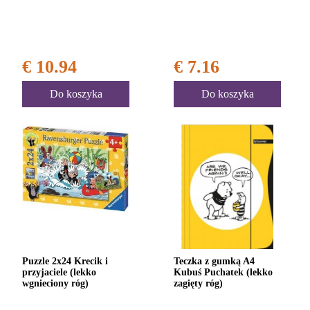
€ 10.94
€ 7.16
Do koszyka
Do koszyka
Puzzle 2x24 Krecik i
Teczka z gumką A4
przyjaciele (lekko
Kubuś Puchatek (lekko
wgnieciony róg)
zagięty róg)