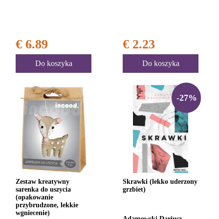
€ 6.89
€ 2.23
Do koszyka
Do koszyka
-27%
Zestaw kreatywny
Skrawki (lekko uderzony
sarenka do uszycia
grzbiet)
(opakowanie
przybrudzone, lekkie
wgniecenie)
Adamowski Dariusz