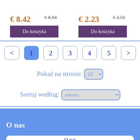
€ 8.42
€ 8.94
€ 2.23
€ 2.55
Do koszyka
Do koszyka
<
1
2
3
4
5
>
Pokaż na stronie:
Sortuj według:
O nas
O nas