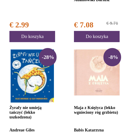
€ 2.99
€ 7.08
€ 9.71
Do koszyka
Do koszyka
-28%
-8%
Żyrafy nie umieją
Maja z Księżyca (lekko
tańczyć (lekko
wgnieciony róg grzbietu)
uszkodzona)
Andreae Giles
Babis Katarzyna