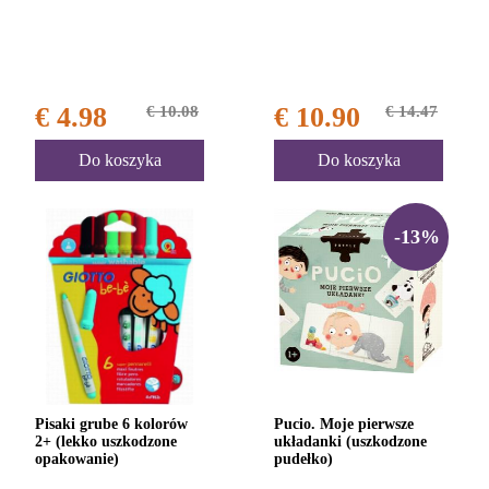
€ 4.98
€ 10.08
€ 10.90
€ 14.47
Do koszyka
Do koszyka
-13%
Pisaki grube 6 kolorów
Pucio. Moje pierwsze
2+ (lekko uszkodzone
układanki (uszkodzone
opakowanie)
pudełko)