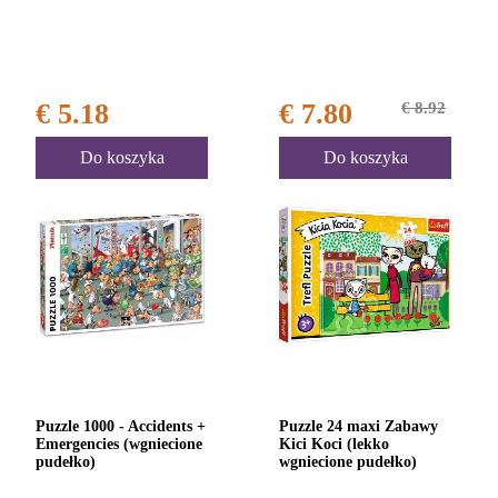
€ 5.18
€ 7.80
€ 8.92
Do koszyka
Do koszyka
Puzzle 1000 - Accidents +
Puzzle 24 maxi Zabawy
Emergencies (wgniecione
Kici Koci (lekko
pudełko)
wgniecione pudełko)