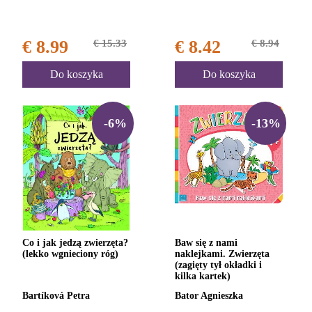
€ 8.99
€ 15.33
€ 8.42
€ 8.94
Do koszyka
Do koszyka
-6%
-13%
Co i jak jedzą zwierzęta?
Baw się z nami
(lekko wgnieciony róg)
naklejkami. Zwierzęta
(zagięty tył okładki i
kilka kartek)
Bartíková Petra
Bator Agnieszka