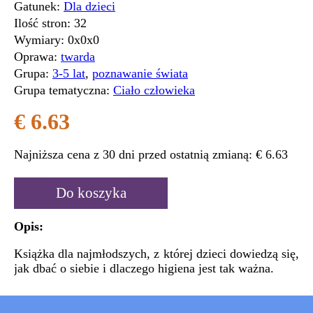
Gatunek:
Dla dzieci
Ilość stron:
32
Wymiary:
0x0x0
Oprawa:
twarda
Grupa:
3-5 lat
,
poznawanie świata
Grupa tematyczna:
Ciało człowieka
€ 6.63
Najniższa cena z 30 dni przed ostatnią zmianą:
€ 6.63
Do koszyka
Opis:
Książka dla najmłodszych, z której dzieci dowiedzą się,
jak dbać o siebie i dlaczego higiena jest tak ważna.