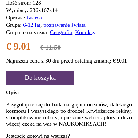
Ilość stron:
128
Wymiary:
236x167x14
Oprawa:
twarda
Grupa:
6-12 lat
,
poznawanie świata
Grupa tematyczna:
Geografia
,
Komiksy
€ 9.01
€ 11.50
Najniższa cena z 30 dni przed ostatnią zmianą:
€ 9.01
Do koszyka
Opis:
Przygotujcie się do badania głębin oceanów, dalekiego
kosmosu i wszystkiego po drodze! Krwiożercze rekiny,
skomplikowane roboty, upierzone welociraptory i dużo
więcej czeka na was w NAUKOMIKSACH!
Jesteście gotowi na wstrząs?