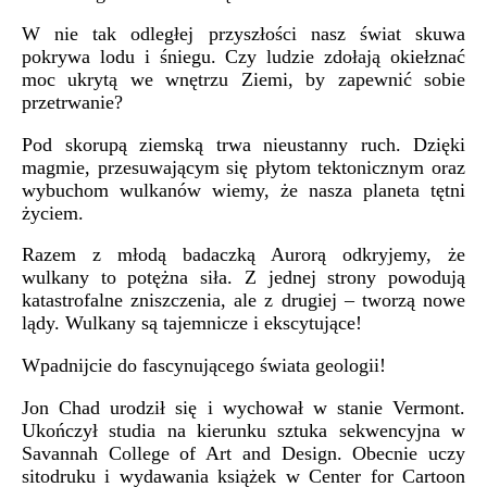
W nie tak odległej przyszłości nasz świat skuwa
pokrywa lodu i śniegu. Czy ludzie zdołają okiełznać
moc ukrytą we wnętrzu Ziemi, by zapewnić sobie
przetrwanie?
Pod skorupą ziemską trwa nieustanny ruch. Dzięki
magmie, przesuwającym się płytom tektonicznym oraz
wybuchom wulkanów wiemy, że nasza planeta tętni
życiem.
Razem z młodą badaczką Aurorą odkryjemy, że
wulkany to potężna siła. Z jednej strony powodują
katastrofalne zniszczenia, ale z drugiej – tworzą nowe
lądy. Wulkany są tajemnicze i ekscytujące!
Wpadnijcie do fascynującego świata geologii!
Jon Chad urodził się i wychował w stanie Vermont.
Ukończył studia na kierunku sztuka sekwencyjna w
Savannah College of Art and Design. Obecnie uczy
sitodruku i wydawania książek w Center for Cartoon