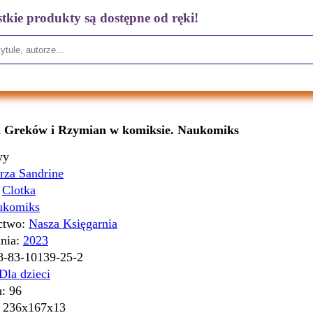
tkie produkty są dostępne od ręki!
a Greków i Rzymian w komiksie. Naukomiks
wy
rza Sandrine
:
Clotka
ukomiks
ctwo:
Nasza Księgarnia
nia:
2023
8-83-10139-25-2
Dla dzieci
n:
96
:
236x167x13