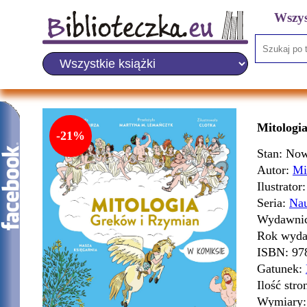
Wszys
Mitologi
-21%
Stan: No
Autor:
Mi
Ilustrator
Seria:
Na
Wydawni
Rok wyda
ISBN:
97
Gatunek:
Ilość stro
Wymiary