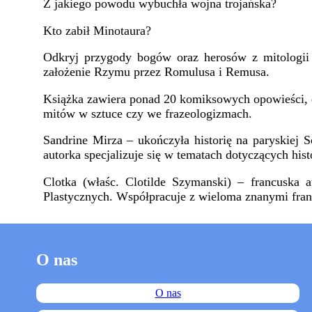
Z jakiego powodu wybuchła wojna trojańska?
Kto zabił Minotaura?
Odkryj przygody bogów oraz herosów z mitologii 
założenie Rzymu przez Romulusa i Remusa.
Książka zawiera ponad 20 komiksowych opowieści, d
mitów w sztuce czy we frazeologizmach.
Sandrine Mirza – ukończyła historię na paryskiej 
autorka specjalizuje się w tematach dotyczących histori
Clotka (właśc. Clotilde Szymanski) – francuska 
Plastycznych. Współpracuje z wieloma znanymi fr
O nas
O nas