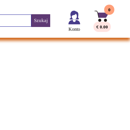
0
Szukaj
€ 0.00
Konto