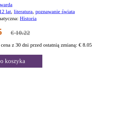
twarda
12 lat
,
literatura
,
poznawanie świata
atyczna:
Historia
5
€ 10.22
 cena z 30 dni przed ostatnią zmianą:
€ 8.05
o koszyka