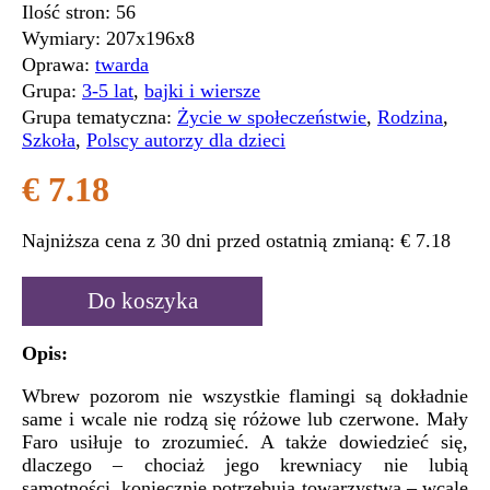
Ilość stron:
56
Wymiary:
207x196x8
Oprawa:
twarda
Grupa:
3-5 lat
,
bajki i wiersze
Grupa tematyczna:
Życie w społeczeństwie
,
Rodzina
,
Szkoła
,
Polscy autorzy dla dzieci
€ 7.18
Najniższa cena z 30 dni przed ostatnią zmianą:
€ 7.18
Do koszyka
Opis:
Wbrew pozorom nie wszystkie flamingi są dokładnie
same i wcale nie rodzą się różowe lub czerwone. Mały
Faro usiłuje to zrozumieć. A także dowiedzieć się,
dlaczego – chociaż jego krewniacy nie lubią
samotności, koniecznie potrzebują towarzystwa – wcale