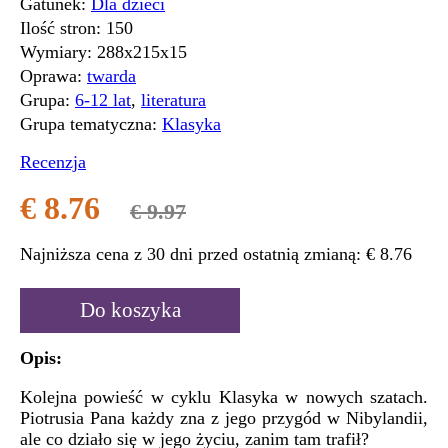
Gatunek:
Dla dzieci
Ilość stron:
150
Wymiary:
288x215x15
Oprawa:
twarda
Grupa:
6-12 lat
,
literatura
Grupa tematyczna:
Klasyka
Recenzja
€ 8.76
€ 9.97
Najniższa cena z 30 dni przed ostatnią zmianą:
€ 8.76
Do koszyka
Opis:
Kolejna powieść w cyklu Klasyka w nowych szatach.
Piotrusia Pana każdy zna z jego przygód w Nibylandii,
ale co działo się w jego życiu, zanim tam trafił?