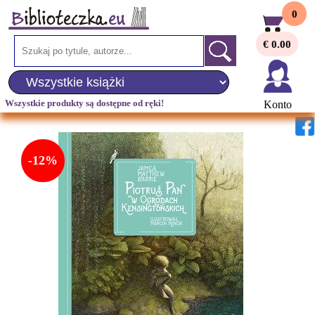
0
€ 0.00
Wszystkie produkty są dostępne od ręki!
Konto
-12%