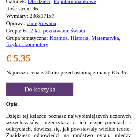
Gatunek:
Dla dzieci
,
Popularnonaukowe
Ilość stron:
96
Wymiary:
236x171x7
Oprawa:
zintegrowana
Grupa:
6-12 lat
,
poznawanie świata
Grupa tematyczna:
Kosmos
,
Historia
,
Matematyka,
fizyka i komputery
€ 5.35
Najniższa cena z 30 dni przed ostatnią zmianą:
€ 5.35
Do koszyka
Opis:
Dzięki tej książce poznasz najwybitniejszych uczonych
wszechczasów, przeczytasz o ich eksperymentach i
odkryciach, dowiesz się, jak powstawały wielkie teorie.
Znajdziesz odpowiedzi na mnóstwo pytań, między