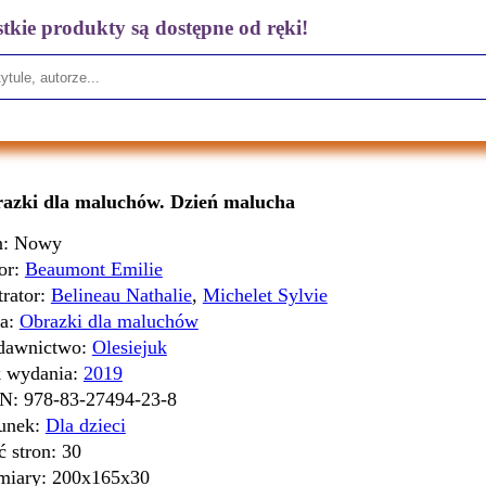
tkie produkty są dostępne od ręki!
azki dla maluchów. Dzień malucha
n: Nowy
or:
Beaumont Emilie
trator:
Belineau Nathalie
,
Michelet Sylvie
ia:
Obrazki dla maluchów
awnictwo:
Olesiejuk
 wydania:
2019
BN:
978-83-27494-23-8
unek:
Dla dzieci
ć stron:
30
iary:
200x165x30