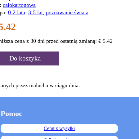
:
całokartonowa
pa:
0-2 lata
,
3-5 lat
,
poznawanie świata
5.42
niższa cena z 30 dni przed ostatnią zmianą:
€ 5.42
Do koszyka
anych przez malucha w ciągu dnia.
Pomoc
Cennik wysyłki