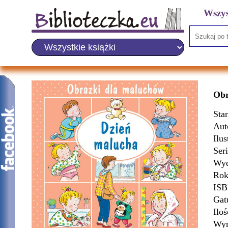
Wszys
Obr
Sta
Aut
Ilus
Ser
Wyd
Rok
IS
Gat
Iloś
Wym