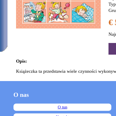
Typ
Gru
€ 
Naj
Opis:
Książeczka ta przedstawia wiele czynności wykonyw
O nas
O nas