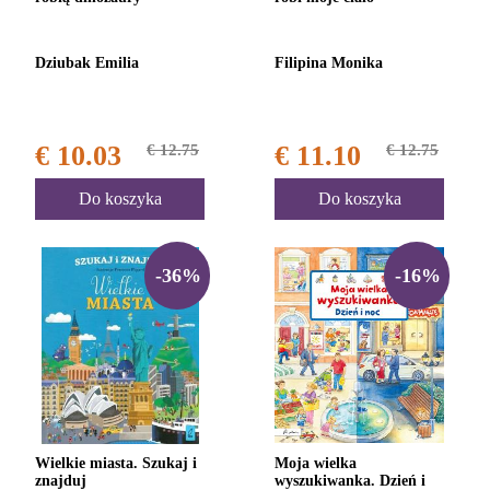
Dziubak Emilia
Filipina Monika
€ 10.03
€ 12.75
€ 11.10
€ 12.75
Do koszyka
Do koszyka
-36%
-16%
Wielkie miasta. Szukaj i
Moja wielka
znajduj
wyszukiwanka. Dzień i