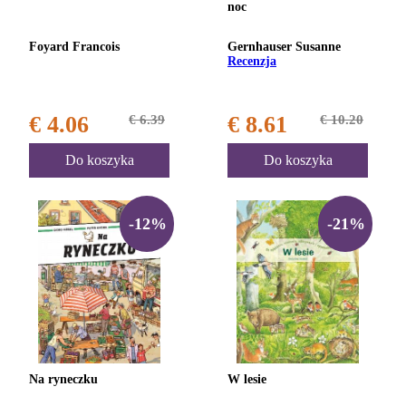
noc
Foyard Francois
Gernhauser Susanne
Recenzja
€ 4.06
€ 6.39
€ 8.61
€ 10.20
Do koszyka
Do koszyka
-12%
-21%
Na ryneczku
W lesie