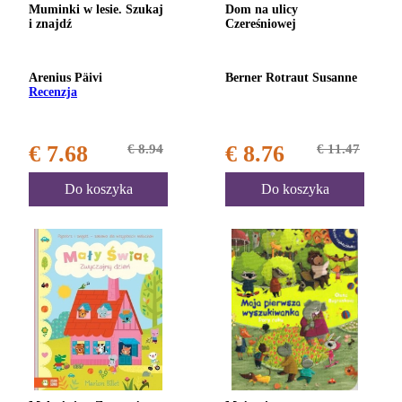
Muminki w lesie. Szukaj
Dom na ulicy
i znajdź
Czereśniowej
Arenius Päivi
Berner Rotraut Susanne
Recenzja
€ 7.68
€ 8.94
€ 8.76
€ 11.47
Do koszyka
Do koszyka