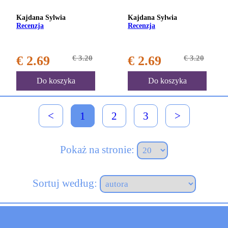
Kajdana Sylwia
Kajdana Sylwia
Recenzja
Recenzja
€ 2.69
€ 3.20
€ 2.69
€ 3.20
Do koszyka
Do koszyka
<
1
2
3
>
Pokaż na stronie:
Sortuj według: