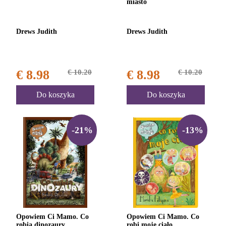
miasto
Drews Judith
Drews Judith
€ 8.98
€ 10.20
€ 8.98
€ 10.20
Do koszyka
Do koszyka
-21%
-13%
Opowiem Ci Mamo. Co
Opowiem Ci Mamo. Co
robią dinozaury
robi moje ciało