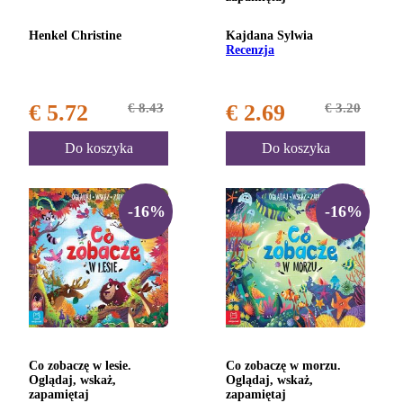
Henkel Christine
Kajdana Sylwia
Recenzja
€ 5.72
€ 8.43
€ 2.69
€ 3.20
Do koszyka
Do koszyka
-16%
-16%
Co zobaczę w lesie.
Co zobaczę w morzu.
Oglądaj, wskaż,
Oglądaj, wskaż,
zapamiętaj
zapamiętaj