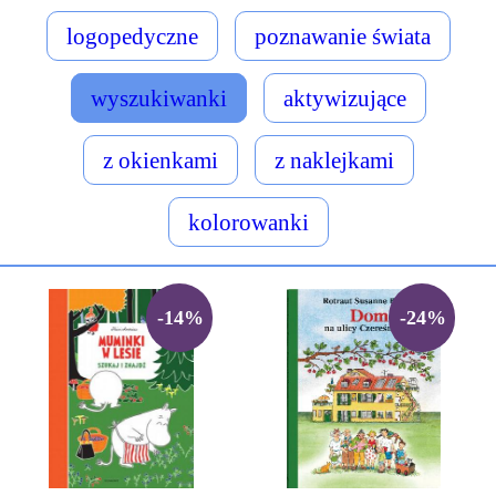
logopedyczne
poznawanie świata
wyszukiwanki
aktywizujące
z okienkami
z naklejkami
kolorowanki
-14%
-24%