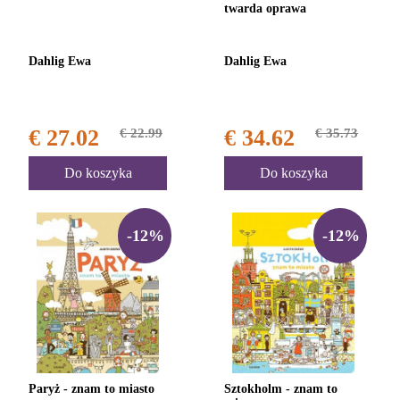
twarda oprawa
Dahlig Ewa
Dahlig Ewa
€ 27.02
€ 22.99
€ 34.62
€ 35.73
Do koszyka
Do koszyka
-12%
-12%
Paryż - znam to miasto
Sztokholm - znam to