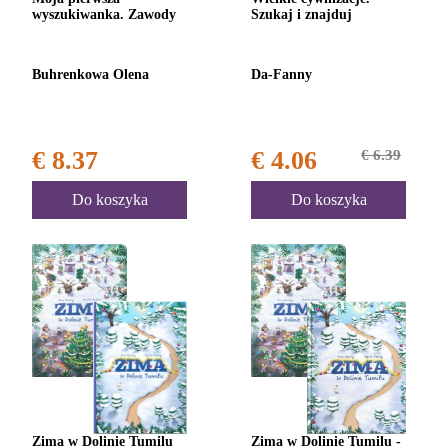
wyszukiwanka. Zawody
Szukaj i znajduj
Buhrenkowa Olena
Da-Fanny
€ 8.37
€ 4.06
€ 6.39
Do koszyka
Do koszyka
Zima w Dolinie Tumilu
Zima w Dolinie Tumilu -