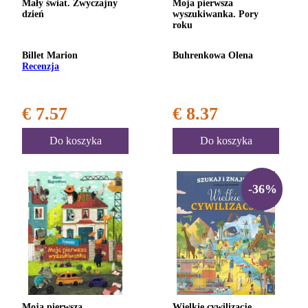
Mały świat. Zwyczajny
Moja pierwsza
dzień
wyszukiwanka. Pory
roku
Billet Marion
Buhrenkowa Olena
Recenzja
€ 7.57
€ 8.37
Do koszyka
Do koszyka
-36%
Moja pierwsza
Wielkie cywilizacje.