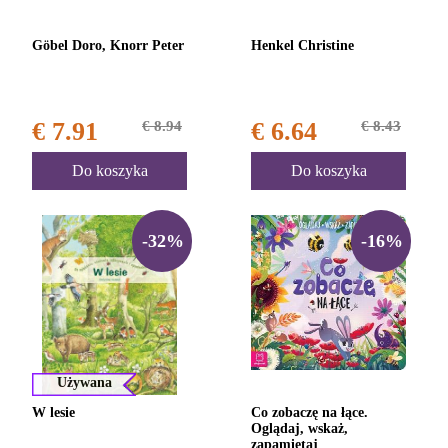
Göbel Doro, Knorr Peter
Henkel Christine
€ 7.91
€ 8.94
€ 6.64
€ 8.43
Do koszyka
Do koszyka
-32%
-16%
Używana
W lesie
Co zobaczę na łące.
Oglądaj, wskaż,
zapamiętaj